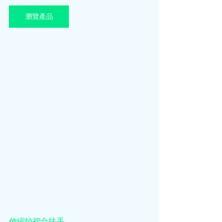
瀏覽產品
伸縮鉸褶合扶手