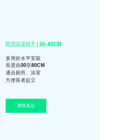
防滑浴室扶手 | 30~80CM
多用於水平安裝
長度由30至80CM
適合廁所、浴室
方便長者起立
瀏覽產品