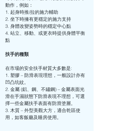
動作，例如：
1. 起身時推/拉的施力輔助
2. 坐下時擁有更穩定的施力支持
3. 身體改變姿勢時的穩定中心點
4. 站立、移動、或更衣時提供身體平衡
點
扶手的種類
在市場的安全扶手材質大多數是: 
1. 塑膠 – 防滑表現理想，一般設計亦有
凹凸坑紋。
2. 金屬 (鋁、鋼、不鏽鋼) – 金屬表面光
滑在手濕狀態下防滑表現不理想，可選
擇一些金屬扶手表面有防滑塗層。
3. 木質 – 外型美觀大方，適合乾區使
用，如客飯廳及睡房使用。