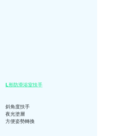
L形防滑浴室扶手
斜角度扶手
夜光塗層
方便姿勢轉換