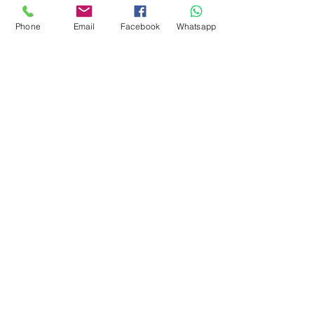
Phone
Email
Facebook
Whatsapp
可摺式防滑浴室扶手
鑽牆式扶手
穩固支撐力
增加安全性
夜光塗層
瀏覽產品